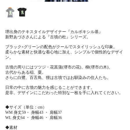
堺出身のテキスタイルデザイナー『カルボキシル基』
新野あづささんによる『古墳の杜』シリーズ。
ブラック×グリーンの配色がクールでスタイリッシュな印象。
柔らかな素材と快適な着心地に加え、シンプルで個性的なデザイ
ン。
古墳の周りにはツツジ・花菖蒲(堺市の花)、柳(堺市の木)、
古代からある稲、粟。
さらに白鷺、百舌鳥、狸は古墳ではお馴染みの住人たち。
日常の中に古墳の魅力を感じることができます。
是非、デザインにこだわった特別な一枚を手に入れてください。
◆サイズ（単位：cm）
WM 身丈59・ 身幅43 ・ 肩幅37
WL 身丈64 ・ 身幅46 ・ 肩幅36
◆素材