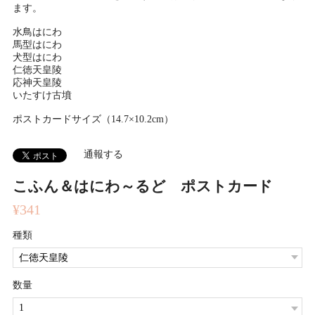
ます。
水鳥はにわ
馬型はにわ
犬型はにわ
仁徳天皇陵
応神天皇陵
いたすけ古墳
ポストカードサイズ（14.7×10.2cm）
通報する
こふん＆はにわ～るど ポストカード
¥341
種類
数量