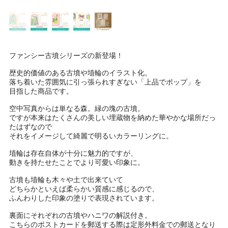
ファンシー古墳シリーズの新登場！
歴史的価値のある古墳や埴輪のイラスト化。
落ち着いた雰囲気に引っ張られすぎない「上品でポップ」を
目指した商品です。
空中写真からは単なる森。緑の塊の古墳。
ですが本来はたくさんの美しい埋蔵物を納めた華やかな場所だっ
たはずなので
それをイメージして綺麗で明るいカラーリングに。
埴輪は存在自体が十分に魅力的ですが、
動きを持たせたことでより可愛い印象に。
古墳も埴輪も木々や土で出来ていて
どちらかといえば柔らかい質感に感じるので、
ふんわりした印象の塗りで表現されています。
裏面にそれぞれの古墳やハニワの解説付き。
こちらのポストカードを郵送する際は定形外料金での郵送となり