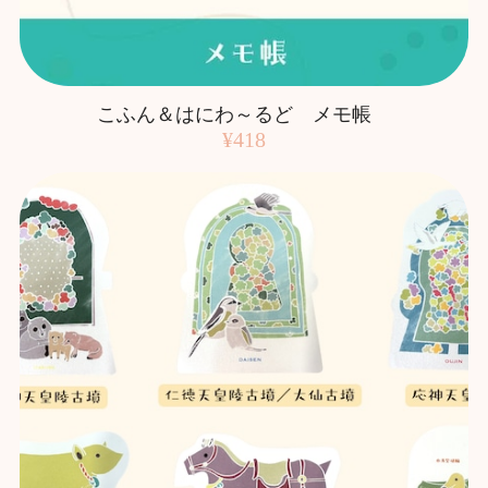
こふん＆はにわ～るど メモ帳
¥418