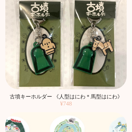
古墳キーホルダー 《人型はにわ＊馬型はにわ》
¥748