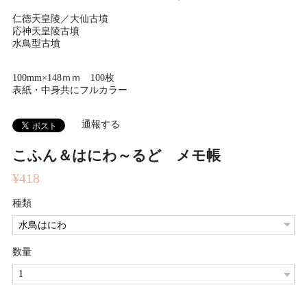
仁徳天皇陵／大仙古墳
応神天皇陵古墳
水鳥型古墳
100mm×148ｍｍ 100枚
表紙・中身共にフルカラー
通報する
こふん＆はにわ～るど メモ帳
¥418
種類
数量