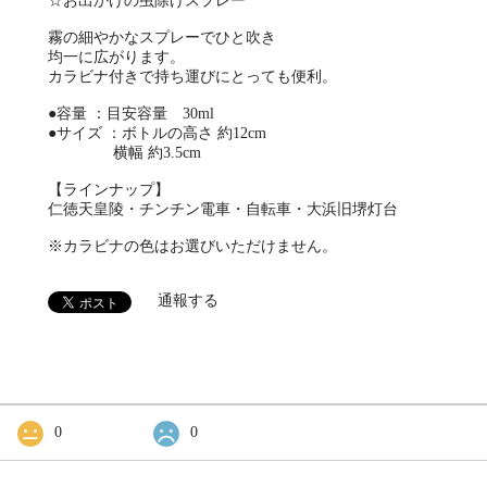
☆お出かけの虫除けスプレー
霧の細やかなスプレーでひと吹き
均一に広がります。
カラビナ付きで持ち運びにとっても便利。
●容量 ：目安容量 30ml
●サイズ ：ボトルの高さ 約12cm
横幅 約3.5cm
【ラインナップ】
仁徳天皇陵・チンチン電車・自転車・大浜旧堺灯台
※カラビナの色はお選びいただけません。
通報する
0
0