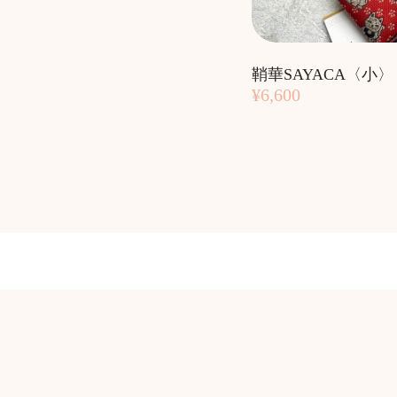
鞘華SAYACA〈小〉
¥6,600