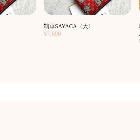
鞘華SAYACA〈大〉
¥7,600